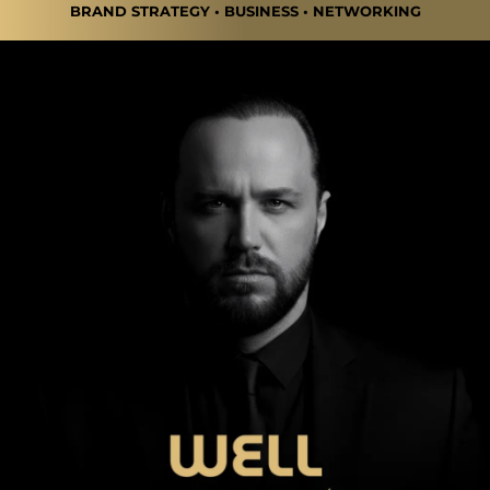
BRAND STRATEGY • BUSINESS • NETWORKING