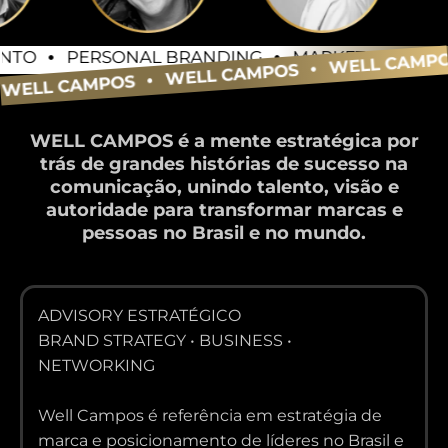
NTO
PERSONAL BRANDING
MARKETING DIGIT
WELL CAMP
WELL CAMPOS
WELL CAMPOS
WELL CAMPOS é a mente estratégica por
trás de grandes histórias de sucesso na
comunicação, unindo talento, visão e
autoridade para transformar marcas e
pessoas no Brasil e no mundo.
ADVISORY ESTRATÉGICO
BRAND STRATEGY • BUSINESS •
NETWORKING
Well Campos é referência em estratégia de
marca e posicionamento de líderes no Brasil e